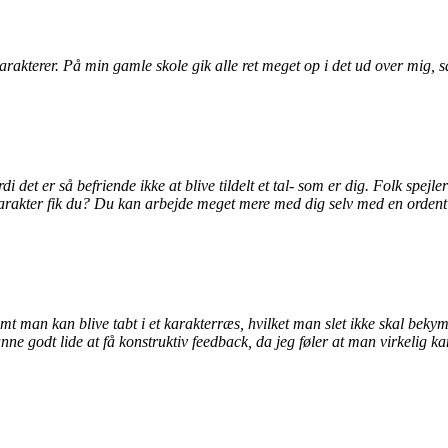
karakterer. På min gamle skole gik alle ret meget op i det ud over mig, s
rdi det er så befriende ikke at blive tildelt et tal- som er dig. Folk spe
arakter fik du?
Du kan arbejde meget mere med dig selv med en ordentlig 
nemt man kan blive tabt i et karakterræs, hvilket man slet ikke skal bek
ne godt lide at få konstruktiv feedback, da jeg føler at man virkelig kan