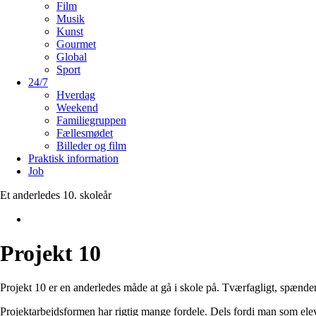
Film
Musik
Kunst
Gourmet
Global
Sport
24/7
Hverdag
Weekend
Familiegruppen
Fællesmødet
Billeder og film
Praktisk information
Job
Et anderledes 10. skoleår
Projekt 10
Projekt 10 er en anderledes måde at gå i skole på. Tværfagligt, spænde
Projektarbejdsformen har rigtig mange fordele. Dels fordi man som elev 