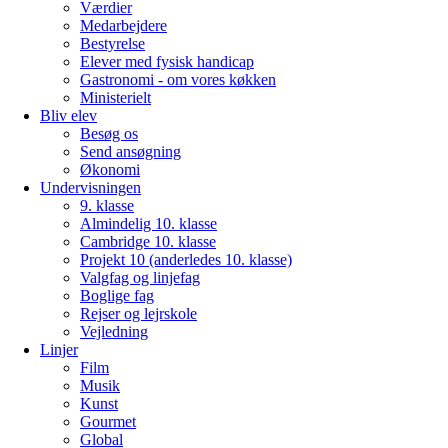
Værdier
Medarbejdere
Bestyrelse
Elever med fysisk handicap
Gastronomi - om vores køkken
Ministerielt
Bliv elev
Besøg os
Send ansøgning
Økonomi
Undervisningen
9. klasse
Almindelig 10. klasse
Cambridge 10. klasse
Projekt 10 (anderledes 10. klasse)
Valgfag og linjefag
Boglige fag
Rejser og lejrskole
Vejledning
Linjer
Film
Musik
Kunst
Gourmet
Global