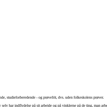
nde, studieforberedende - og prøvefrit, dvs. uden folkeskolens prøver.
selv har indflydelse på sit arbejde og på vinklerne på de ting, man arb