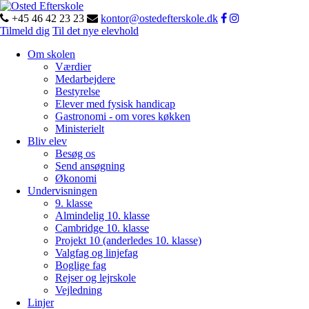
+45 46 42 23 23
kontor@ostedefterskole.dk
Tilmeld dig
Til det nye elevhold
Om skolen
Værdier
Medarbejdere
Bestyrelse
Elever med fysisk handicap
Gastronomi - om vores køkken
Ministerielt
Bliv elev
Besøg os
Send ansøgning
Økonomi
Undervisningen
9. klasse
Almindelig 10. klasse
Cambridge 10. klasse
Projekt 10 (anderledes 10. klasse)
Valgfag og linjefag
Boglige fag
Rejser og lejrskole
Vejledning
Linjer