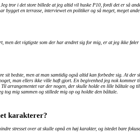
Jeg tror i det store billede at jeg altid vil huske P10, fordi det er så a
r bygget en terrasse, interviewet en politiker og så meget, meget ande
t, men det vigtigste som der har ændret sig for mig, er at jeg ikke føler
gøre sit bedste, men at man samtidig også altid kan forbedre sig.
At der s
 noget, man ellers ikke ville haft gjort. En begivenhed jeg nok kommer til
 Til arrangementet var der nogen, der skulle holde en lille båltale og ti
 jeg tog mig sammen og stillede mig op og holdte den båltale.
ået karakterer?
indre stresset over at skulle opnå en høj karakter, og istedet bare fokus