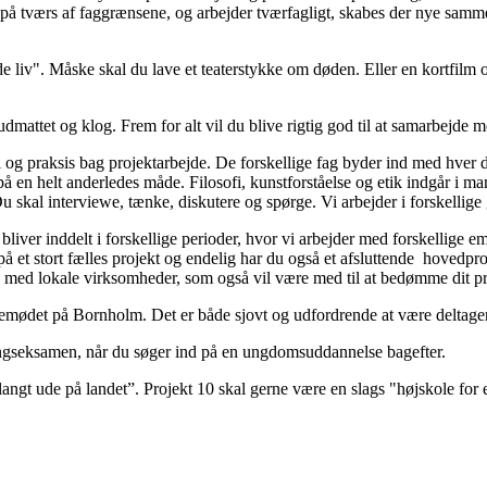
r på tværs af faggrænsene, og arbejder tværfagligt, skabes der nye sa
liv". Måske skal du lave et teaterstykke om døden. Eller en kortfilm 
, udmattet og klog. Frem for alt vil du blive rigtig god til at samarbejde 
ri og praksis bag projektarbejde. De forskellige fag byder ind med hver d
 en helt anderledes måde. Filosofi, kunstforståelse og etik indgår i m
Du skal interviewe, tænke, diskutere og spørge. Vi arbejder i forskellige
bliver inddelt i forskellige perioder, hvor vi arbejder med forskellige 
på et stort fælles projekt og endelig har du også et afsluttende hovedp
ejde med lokale virksomheder, som også vil være med til at bedømme dit p
Folkemødet på Bornholm. Det er både sjovt og udfordrende at være delta
fgangseksamen, når du søger ind på en ungdomsuddannelse bagefter.
ngt ude på landet”. Projekt 10 skal gerne være en slags "højskole for 