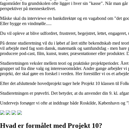
fagområder fra grundskolen ofte ligger i hver sin "kasse". Når man gå
perspektiver på menneskelivet.
Måske skal du interviewe en bankdirektør og en vagabond om "det gode 
Eller bygge en vindmølle.....
Du vil opleve at blive udfordret, frustreret, begejstret, lettet, engageret
På denne studieretning vil du i løbet af året stifte bekendtskab med teo
vil arbejde med fag som dansk, matematik og samfundsfag - men bare på
producere pod-cast, film, kunst, teater, præsentationer eller produkter. 
Studieretningen veksler mellem teori og praktiske projektperioder. Året 
grupper ud fra dine valg og interesseområder. Andre gange arbejder vi 
projekt, der skal gøre en forskel i verden. Her forestiller vi os et arb
Efter det afsluttende hovedprojekt tager hele Projekt 10 klassen til 
Studieretningen er prøvefri. Det betyder, at du anvender din 9. kl. a
Undervejs forsøger vi ofte at inddrage både Roskilde, København og ”la
Hvad er formålet med Projekt 10?