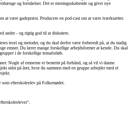
mmenhænge og forståelser. Det er meningsskabende og giver nye
om at være gadepræst. Producere en pod-cast om at være iværksætter.
med andre - og rigtig god til at diskutere.
eres teori og metoder, og du skal derfor være forberedt på, at du stadig
ange emner. Du lærer mange forskellige arbejdsformer at kende. Du skal
 grupper i de forskellige temaforløb.
emner. Nogle af emnerne er bestemt på forhånd, og så vil vi danne
rojekt sidst på året, hvor du sammen med en gruppe arbejder med et
rojekt.
ger som efterskoleelev på Folkemødet.
efterskoleelever".