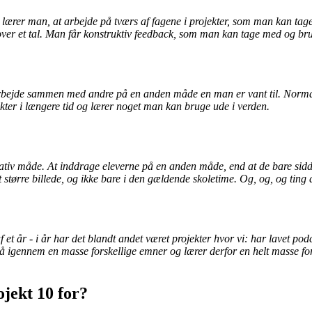
lærer man, at arbejde på tværs af fagene i projekter, som man kan tage
 over et tal. Man får konstruktiv feedback, som man kan tage med og bru
arbejde sammen med andre på en anden måde en man er vant til. Normalt
kter i længere tid og lærer noget man kan bruge ude i verden.
nativ måde.
At inddrage eleverne på en anden måde, end at de bare sidd
t større billede, og ikke bare i den gældende skoletime. Og, og, og ting 
et år - i år har det blandt andet været projekter hvor vi: har lavet podca
igennem en masse forskellige emner og lærer derfor en helt masse forsk
ojekt 10 for?