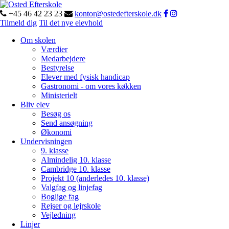
+45 46 42 23 23
kontor@ostedefterskole.dk
Tilmeld dig
Til det nye elevhold
Om skolen
Værdier
Medarbejdere
Bestyrelse
Elever med fysisk handicap
Gastronomi - om vores køkken
Ministerielt
Bliv elev
Besøg os
Send ansøgning
Økonomi
Undervisningen
9. klasse
Almindelig 10. klasse
Cambridge 10. klasse
Projekt 10 (anderledes 10. klasse)
Valgfag og linjefag
Boglige fag
Rejser og lejrskole
Vejledning
Linjer