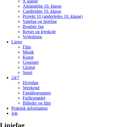
9. klasse
Almindelig 10. klasse
Cambridge 10. klasse
Projekt 10 (anderledes 10. klasse)
Valgfag og linjefag
Boglige fag
Rejser og lejrskole
Vejledning
Linjer
Film
Musik
Kunst
Gourmet
Global
Sport
24/7
Hverdag
Weekend
Familiegruppen
Fællesmødet
Billeder og film
Praktisk information
Job
Linjefag