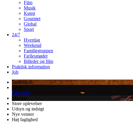
Film
Musik
Kunst
Gourmet
Global
Sport
24/7
Hverdag
Weekend
Familiegruppen
Fællesmødet
Billeder og film
Praktisk information
Job
Fællesskab
Sport
Læs mere
Musical
Store oplevelser
Udsyn og indsigt
Nye venner
Høj faglighed