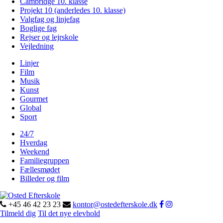
Cambridge 10. klasse
Projekt 10 (anderledes 10. klasse)
Valgfag og linjefag
Boglige fag
Rejser og lejrskole
Vejledning
Linjer
Film
Musik
Kunst
Gourmet
Global
Sport
24/7
Hverdag
Weekend
Familiegruppen
Fællesmødet
Billeder og film
+45 46 42 23 23
kontor@ostedefterskole.dk
Tilmeld dig
Til det nye elevhold