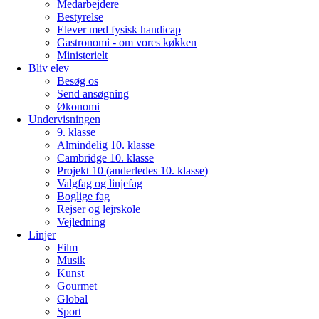
Medarbejdere
Bestyrelse
Elever med fysisk handicap
Gastronomi - om vores køkken
Ministerielt
Bliv elev
Besøg os
Send ansøgning
Økonomi
Undervisningen
9. klasse
Almindelig 10. klasse
Cambridge 10. klasse
Projekt 10 (anderledes 10. klasse)
Valgfag og linjefag
Boglige fag
Rejser og lejrskole
Vejledning
Linjer
Film
Musik
Kunst
Gourmet
Global
Sport