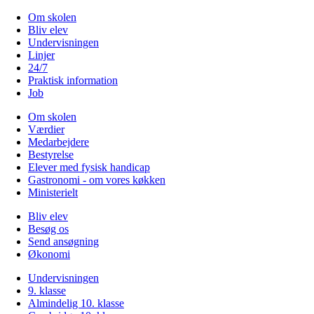
Om skolen
Bliv elev
Undervisningen
Linjer
24/7
Praktisk information
Job
Om skolen
Værdier
Medarbejdere
Bestyrelse
Elever med fysisk handicap
Gastronomi - om vores køkken
Ministerielt
Bliv elev
Besøg os
Send ansøgning
Økonomi
Undervisningen
9. klasse
Almindelig 10. klasse