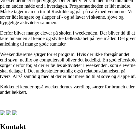
Weekenderne er supervigtige. Det er her vi er sammen med hinanden
på en anden måde end i hverdagen. Programtætheden er lidt mindre.
Måske tager man en tur til Roskilde og går på café med vennerne. Vi
sover lidt længere og slapper af - og så laver vi skønne, sjove og
hyggelige aktiviteter sammen.
Derfor bliver mange elever på skolen i weekenden. Der bliver tid til at
lære hinanden at kende og styrke fællesskabet på nye måder. Det giver
anledning til mange gode samtaler.
Weekendlærerne sørger for et program. Hvis der ikke foregår andet
end søvn, netflix og computerspil bliver det kedeligt. En god efterskole
sørger derfor for, at der er fælles aktiviteter i weekenden, som eleverne
skal deltage i. Det understøtter nemlig også relationsdannelsen på
tværs. Altså samtidig med at der er lidt mere tid til at sove og slappe af.
Køkkenet kender også weekendernes værdi og sørger for brunch eller
andet lækkert.
Kontakt